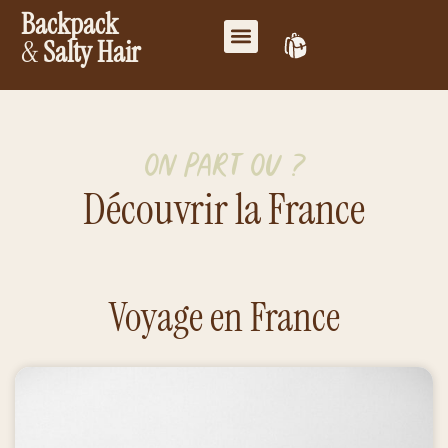
Backpack
&
Salty Hair
Mes favoris
Travailler ensemble
Mon compte
On part où ?
Découvrir la France
Voyage en France