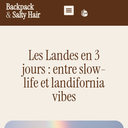
Backpack
&
Salty Hair
Mes favoris
Travailler ensemble
Mon compte
Les Landes en 3
jours : entre slow-
life et landifornia
vibes