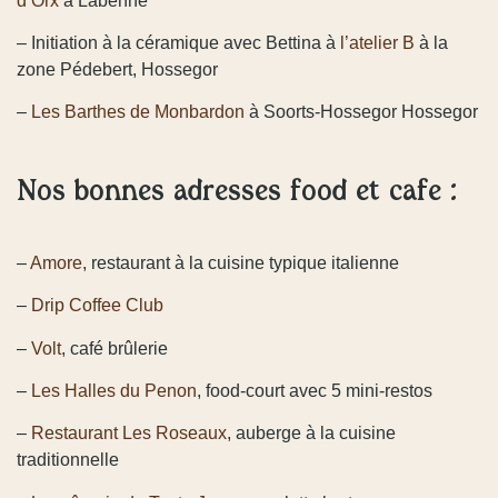
d’Orx
à Labenne
– Initiation à la céramique avec Bettina à
l’atelier B
à la
zone Pédebert, Hossegor
–
Les Barthes de Monbardon
à Soorts-Hossegor Hossegor
Nos bonnes adresses food et café :
–
Amore
, restaurant à la cuisine typique italienne
–
Drip Coffee Club
–
Volt
, café brûlerie
–
Les Halles du Penon
, food-court avec 5 mini-restos
–
Restaurant Les Roseaux
, auberge à la cuisine
traditionnelle