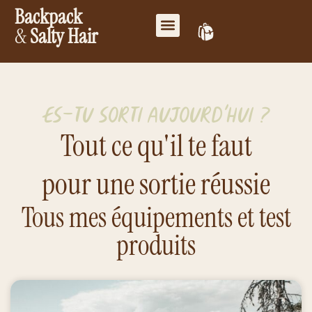
Backpack
&
Salty Hair
Mes favoris
Travailler ensemble
Mon compte
Es-tu sorti aujourd'hui ?
Tout ce qu'il te faut
pour une sortie réussie
Tous mes équipements et test
produits