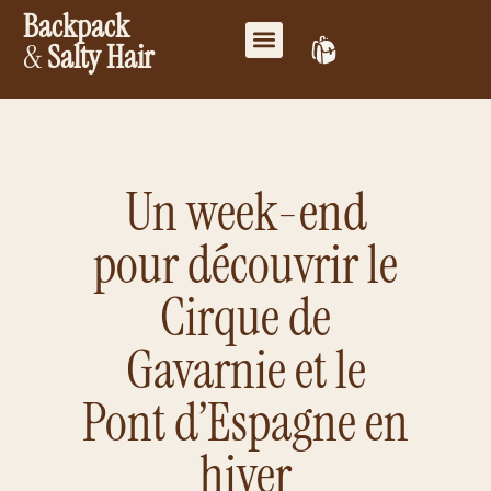
Backpack
&
Salty Hair
Mes favoris
Travailler ensemble
Mon compte
Un week-end
pour découvrir le
Cirque de
Gavarnie et le
Pont d’Espagne en
hiver