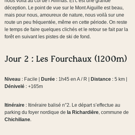
nous voilà au col de l’Allimas. Et c’est une grande
déception. Le point de vue sur le Mont Aiguille est beau,
mais pour nous, amoureux de nature, nous voilà sur une
route un peu fréquentée, même en cette période. On reste
le temps de faire quelques clichés et le retour se fait par la
forêt en suivant les pistes de ski de fond.
Jour 2 : Les Fourchaux (1200m)
Niveau
: Facile |
Durée
: 1h45 en A / R |
Distance
: 5 km |
Dénivelé
: +165m
Itinéraire
: Itinéraire balisé n°2. Le départ s’effectue au
parking du foyer nordique de
la Richardière
, commune de
Chichiliane
.