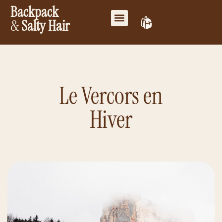
Backpack
&
Salty Hair
Mes favoris
Travailler ensemble
Mon compte
Le Vercors en
Hiver