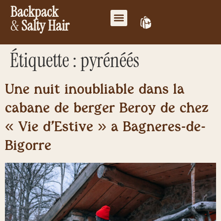
Backpack
&
Salty Hair
Mes favoris
Travailler ensemble
Mon compte
Étiquette :
pyrénéés
Une nuit inoubliable dans la
cabane de berger Beroy de chez
« Vie d’Estive » à Bagnères-de-
Bigorre