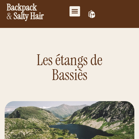
Backpack
&
Salty Hair
Mes favoris
Travailler ensemble
Mon compte
Les étangs de
Bassiès