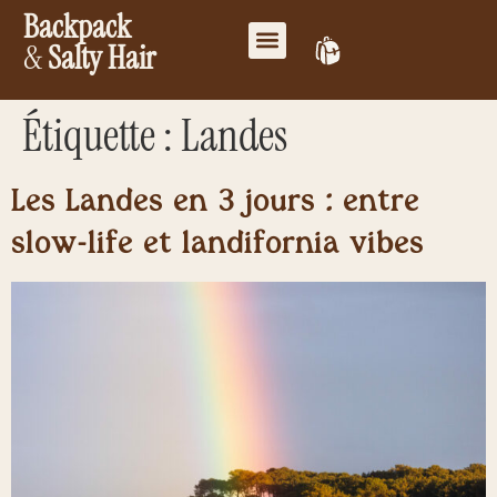
Backpack
&
Salty Hair
Mes favoris
Travailler ensemble
Mon compte
Étiquette :
Landes
Les Landes en 3 jours : entre
slow-life et landifornia vibes