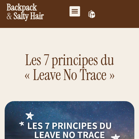
Backpack
&
Salty Hair
Mes favoris
Travailler ensemble
Mon compte
Les 7 principes du
« Leave No Trace »