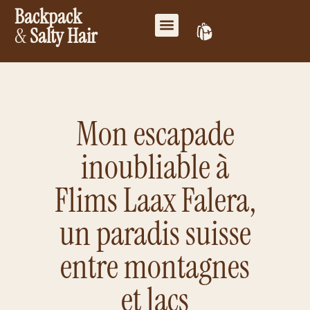
Backpack
&
Salty Hair
Mes favoris
Travailler ensemble
Mon compte
Mon escapade
inoubliable à
Flims Laax Falera,
un paradis suisse
entre montagnes
et lacs