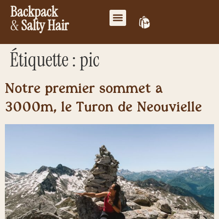
Backpack
&
Salty Hair
Mes favoris
Travailler ensemble
Mon compte
Étiquette :
pic
Notre premier sommet à
3000m, le Turon de Néouvielle