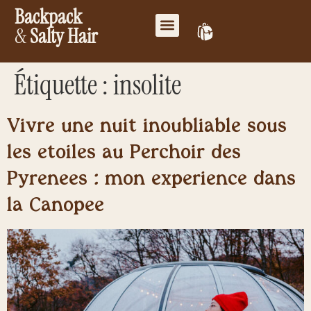
Backpack
&
Salty Hair
Mes favoris
Travailler ensemble
Mon compte
Étiquette :
insolite
Vivre une nuit inoubliable sous
les étoiles au Perchoir des
Pyrénées : mon expérience dans
la Canopée