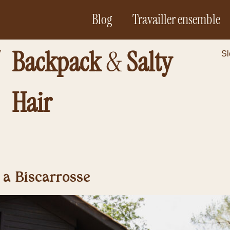
Blog
Travailler ensemble
Backpack
&
Salty
’
Sl
Hair
 à Biscarrosse