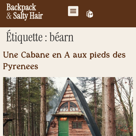
Backpack
&
Salty Hair
Mes favoris
Travailler ensemble
Mon compte
Étiquette :
béarn
Une Cabane en A aux pieds des
Pyrénées