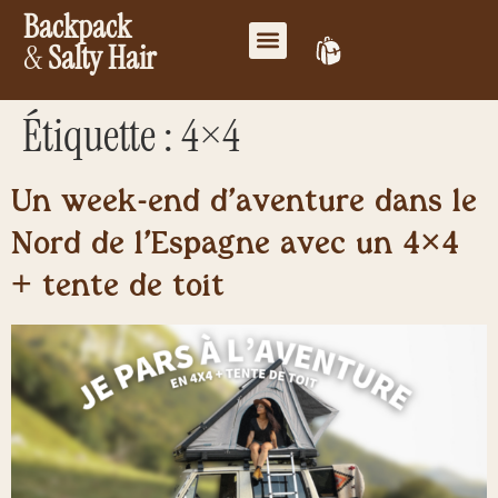
Backpack
&
Salty Hair
Mes favoris
Travailler ensemble
Mon compte
Étiquette :
4×4
Un week-end d’aventure dans le
Nord de l’Espagne avec un 4×4
+ tente de toit