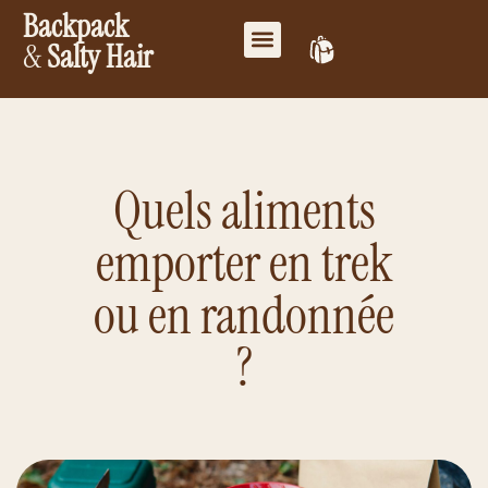
Backpack
&
Salty Hair
Mes favoris
Travailler ensemble
Mon compte
Quels aliments
emporter en trek
ou en randonnée
?