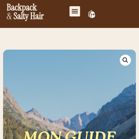
Backpack
&
Salty Hair
Mes favoris
Travailler ensemble
Mon compte